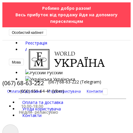
Робимо добро разом!
Весь прибуток від продажу йде на допомогу
переселенцям
Особистий кабінет
Реєстрація
Авторизація
Мова
Русский
Українська
(067) 68-63-222
(067) 68-63-222 (Telegram)
(050) 651-64-41 (Viber)
Оплата та доставка
Угода користувача
Контакти
Оплата та доставка
10.00-18.00
Угода користувача
Неділя- релаксуємо
Контакти