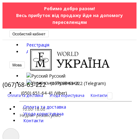
Робимо добро разом!
Весь прибуток від продажу йде на допомогу
переселенцям
Особистий кабінет
Реєстрація
Авторизація
Мова
Русский
Українська
(067) 68-63-222
(067) 68-63-222 (Telegram)
(050) 651-64-41 (Viber)
Оплата та доставка
Угода користувача
Контакти
Оплата та доставка
10.00-18.00
Угода користувача
Неділя- релаксуємо
Контакти