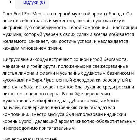
Відгуки (0)
Tom Ford For Men – это первый мужской аромат бренда. Он
несет в себе страсть и мужество, элегантную классику и
интригующую современность. Герой композиции – настоящий
мужчина, который уверен в своих силах и всегда добивается
желаемого. Он знает, как достичь успеха, и наслаждается
каждым мгновением жизни.
Цитрусовые аккорды встречают сочной игрой бергамота,
мандарина и грейпфрута, положенных на свежесрезанные
листья лимона и фиалки и усыпанных душистым базиликом и
кусочками имбиря. Чувственный флердоранж, завернутый в
листья табака, источает нежное благоухание среди россыпи
пикантного черного перца. В шлейфе переплелись
мужественные аккорды кедра, дубового мха, амбры и
пачулей, подчеркивая внутреннюю силу обладателя
композиции. Вместо мускуса был использован индийский
корень Cypriol, делающий аромат животно-обольстительным
и непреодолимо притягательным.
Тип аромата: цитрусовый